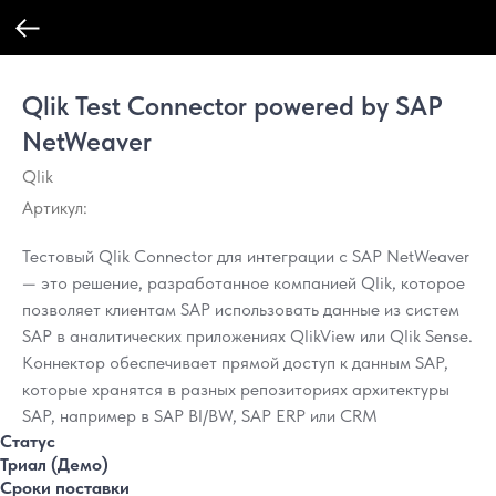
Qlik Test Connector powered by SAP
NetWeaver
Qlik
Артикул:
Тестовый Qlik Connector для интеграции с SAP NetWeaver
— это решение, разработанное компанией Qlik, которое
позволяет клиентам SAP использовать данные из систем
SAP в аналитических приложениях QlikView или Qlik Sense.
Коннектор обеспечивает прямой доступ к данным SAP,
которые хранятся в разных репозиториях архитектуры
SAP, например в SAP BI/BW, SAP ERP или CRM
Статус
Триал (Демо)
Сроки поставки